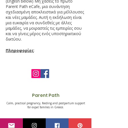
(English below) Μη χάσεις το πρώτο
Parent Path eCafe, μια συνάντηση
σχεδιασμένη αποκλειστικά για μέλλουσες
και νέες μαμάδες. Αυτή η εκδήλωση είναι
μια ευκαιρία να συνδεθείς με άλλες
μαμάδες, να μοιραστείς τις εμπειρίες σου
και να γίνεις μέρος ενός υποστηρικτικού
δικτύου.
Πληροφορίες
:
Ημερομηνία
: κάθε δεύτερη Παρασκευή
του μήνα
Ώρα
: 11:00 - 12:30
Τοποθεσία
: online
Είσοδος
: ΔΩΡΕΑΝ
Τι να περιμένεις
:
Parent Path
Πολύτιμες συζητήσεις
: Συμμετοχή σε
Calm, practical pregnancy, feeding and postpartum support
ουσιαστικές συζητήσεις με άλλες
for expat families in Greece.
μαμάδες και πολύτιμες
πληροφορίες σχετικά με την
Get your free Birth-in-Greece guide
εγκυμοσύνη, τον τοκετό και τη