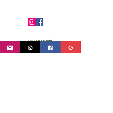
Parent Path
Calm, practical pregnancy, feeding and postpartum support
for expat families in Greece.
Get your free Birth-in-Greece guide
Quick Links
About Emilia
1:1 Support